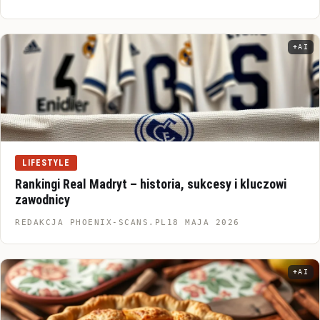
AI
Infor
LIFESTYLE
Rankingi Real Madryt – historia, sukcesy i kluczowi
zawodnicy
REDAKCJA PHOENIX-SCANS.PL
18 MAJA 2026
AI
Infor