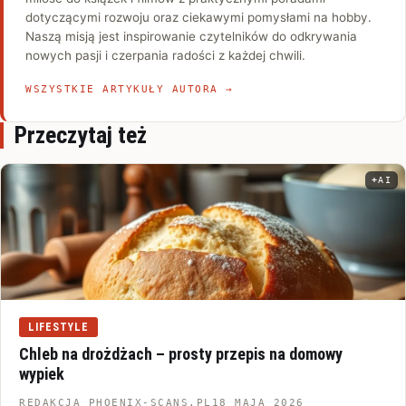
dotyczącymi rozwoju oraz ciekawymi pomysłami na hobby.
Naszą misją jest inspirowanie czytelników do odkrywania
nowych pasji i czerpania radości z każdej chwili.
WSZYSTKIE ARTYKUŁY AUTORA →
Przeczytaj też
AI
Infor
LIFESTYLE
Chleb na drożdżach – prosty przepis na domowy
wypiek
REDAKCJA PHOENIX-SCANS.PL
18 MAJA 2026