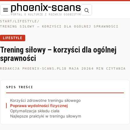
Otwórz menu
Szukaj
PORTAL O KULTURZE I ROZWOJU OSOBISTYM
START
/
LIFESTYLE
/
TRENING SIŁOWY – KORZYŚCI DLA OGÓLNEJ SPRAWNOŚCI
LIFESTYLE
Trening siłowy – korzyści dla ogólnej
sprawności
REDAKCJA PHOENIX-SCANS.PL
18 MAJA 2026
4 MIN CZYTANIA
SPIS TREŚCI
Korzyści zdrowotne treningu siłowego
Poprawa wydolności fizycznej
Optymalizacja składu ciała
Najlepsze praktyki w treningu siłowym