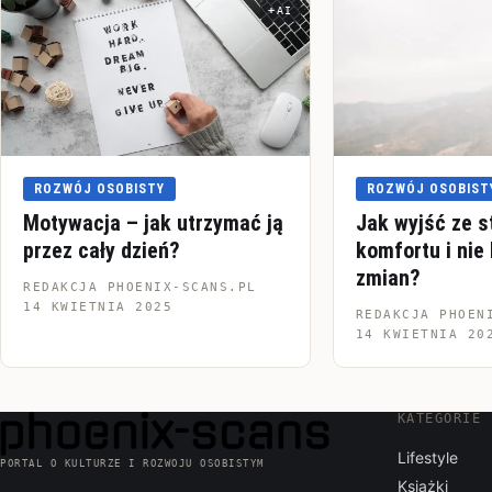
AI
Informacja o pochodzeniu zd
ROZWÓJ OSOBISTY
ROZWÓJ OSOBIST
Motywacja – jak utrzymać ją
Jak wyjść ze s
przez cały dzień?
komfortu i nie 
zmian?
REDAKCJA PHOENIX-SCANS.PL
14 KWIETNIA 2025
REDAKCJA PHOEN
14 KWIETNIA 20
KATEGORIE
Lifestyle
PORTAL O KULTURZE I ROZWOJU OSOBISTYM
Książki