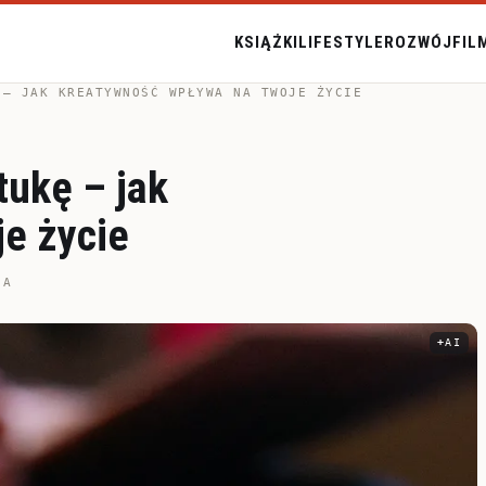
KSIĄŻKI
LIFESTYLE
ROZWÓJ
FIL
 – JAK KREATYWNOŚĆ WPŁYWA NA TWOJE ŻYCIE
tukę – jak
e życie
IA
AI
Inform