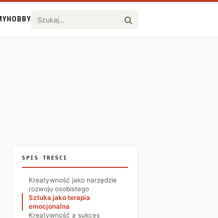
MY
HOBBY
Szukaj
Szukaj w serwisie
acja o pochodzeniu zdjęcia
SPIS TREŚCI
Kreatywność jako narzędzie
rozwoju osobistego
Sztuka jako terapia
emocjonalna
Kreatywność a sukces