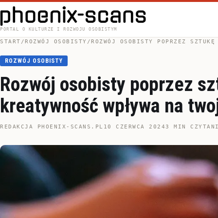
PORTAL O KULTURZE I ROZWOJU OSOBISTYM
START
/
ROZWÓJ OSOBISTY
/
ROZWÓJ OSOBISTY POPRZEZ SZTUKĘ
ROZWÓJ OSOBISTY
Rozwój osobisty poprzez sz
kreatywność wpływa na twoj
REDAKCJA PHOENIX-SCANS.PL
10 CZERWCA 2024
3 MIN CZYTAN