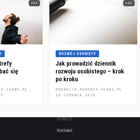
AI
AI
jęcia
Informacja o pochodzeniu zdjęcia
Inform
Y
ROZWÓJ OSOBISTY
trefy
Jak prowadzić dziennik
bać się
rozwoju osobistego – krok
po kroku
IX-SCANS.PL
REDAKCJA PHOENIX-SCANS.PL
25
10 CZERWCA 2024
SERWIS
Kontakt