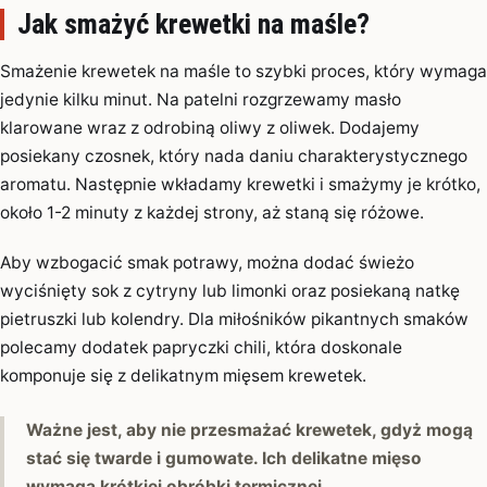
Jak smażyć krewetki na maśle?
Smażenie krewetek na maśle to szybki proces, który wymaga
jedynie kilku minut. Na patelni rozgrzewamy masło
klarowane wraz z odrobiną oliwy z oliwek. Dodajemy
posiekany czosnek, który nada daniu charakterystycznego
aromatu. Następnie wkładamy krewetki i smażymy je krótko,
około 1-2 minuty z każdej strony, aż staną się różowe.
Aby wzbogacić smak potrawy, można dodać świeżo
wyciśnięty sok z cytryny lub limonki oraz posiekaną natkę
pietruszki lub kolendry. Dla miłośników pikantnych smaków
polecamy dodatek papryczki chili, która doskonale
komponuje się z delikatnym mięsem krewetek.
Ważne jest, aby nie przesmażać krewetek, gdyż mogą
stać się twarde i gumowate. Ich delikatne mięso
wymaga krótkiej obróbki termicznej.