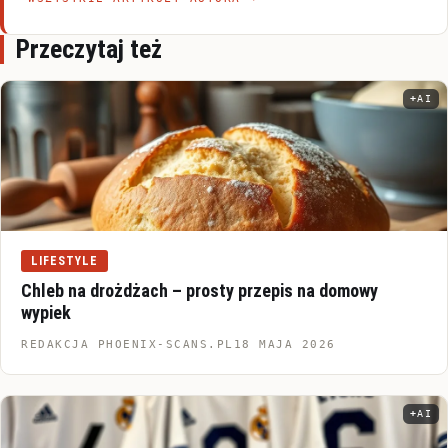
Przeczytaj też
AI
Infor
LIFESTYLE
Chleb na drożdżach – prosty przepis na domowy
wypiek
REDAKCJA PHOENIX-SCANS.PL
18 MAJA 2026
AI
Infor