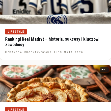
LIFESTYLE
Rankingi Real Madryt – historia, sukcesy i kluczowi
zawodnicy
REDAKCJA PHOENIX-SCANS.PL
18 MAJA 2026
AI
Infor
LIFESTYLE