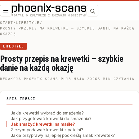
Otwórz menu
Szukaj
PORTAL O KULTURZE I ROZWOJU OSOBISTYM
START
/
LIFESTYLE
/
PROSTY PRZEPIS NA KREWETKI – SZYBKIE DANIE NA KAŻDĄ
OKAZJĘ
LIFESTYLE
Prosty przepis na krewetki – szybkie
danie na każdą okazję
REDAKCJA PHOENIX-SCANS.PL
18 MAJA 2026
5 MIN CZYTANIA
SPIS TREŚCI
Jakie krewetki wybrać do smażenia?
Jak przygotować krewetki do smażenia?
Jak smażyć krewetki na maśle?
Z czym podawać krewetki z patelni?
Jakie przyprawy najlepiej podkreślą smak krewetek?