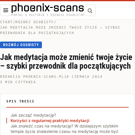
Otwórz menu
Szukaj
PORTAL O KULTURZE I ROZWOJU OSOBISTYM
START
/
ROZWÓJ OSOBISTY
/
JAK MEDYTACJA MOŻE ZMIENIĆ TWOJE ŻYCIE – SZYBKI
PRZEWODNIK DLA POCZĄTKUJĄCYCH
ROZWÓJ OSOBISTY
Jak medytacja może zmienić twoje życie
– szybki przewodnik dla początkujących
REDAKCJA PHOENIX-SCANS.PL
10 CZERWCA 2024
3 MIN CZYTANIA
SPIS TREŚCI
Jak zacząć medytację?
Korzyści z regularnej praktyki medytacji
Jak znaleźć czas na medytację? W dzisiejszym szybkim
tempie życia znalezienie czasu na medytację może być