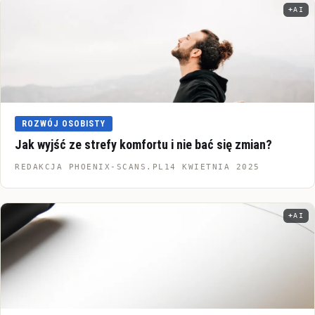
AI
Infor
ROZWÓJ OSOBISTY
Jak wyjść ze strefy komfortu i nie bać się zmian?
REDAKCJA PHOENIX-SCANS.PL
14 KWIETNIA 2025
AI
Infor