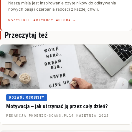
Naszą misją jest inspirowanie czytelników do odkrywania
nowych pasji i czerpania radości z każdej chwili.
WSZYSTKIE ARTYKUŁY AUTORA →
Przeczytaj też
AI
Infor
ROZWÓJ OSOBISTY
Motywacja – jak utrzymać ją przez cały dzień?
REDAKCJA PHOENIX-SCANS.PL
14 KWIETNIA 2025